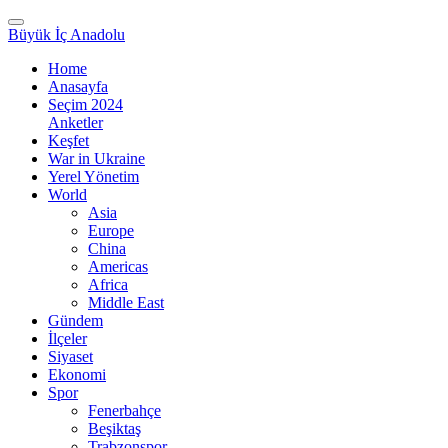
Büyük İç Anadolu
Home
Anasayfa
Seçim 2024
Anketler
Keşfet
War in Ukraine
Yerel Yönetim
World
Asia
Europe
China
Americas
Africa
Middle East
Gündem
İlçeler
Siyaset
Ekonomi
Spor
Fenerbahçe
Beşiktaş
Trabzonspor