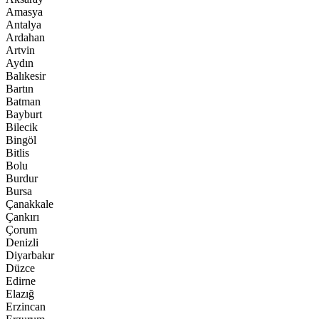
Amasya
Antalya
Ardahan
Artvin
Aydın
Balıkesir
Bartın
Batman
Bayburt
Bilecik
Bingöl
Bitlis
Bolu
Burdur
Bursa
Çanakkale
Çankırı
Çorum
Denizli
Diyarbakır
Düzce
Edirne
Elazığ
Erzincan