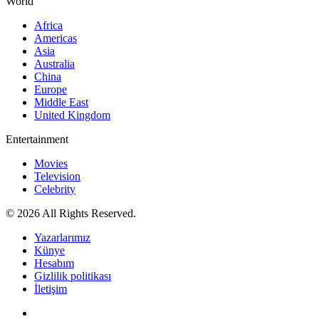
World
Africa
Americas
Asia
Australia
China
Europe
Middle East
United Kingdom
Entertainment
Movies
Television
Celebrity
© 2026 All Rights Reserved.
Yazarlarımız
Künye
Hesabım
Gizlilik politikası
İletişim