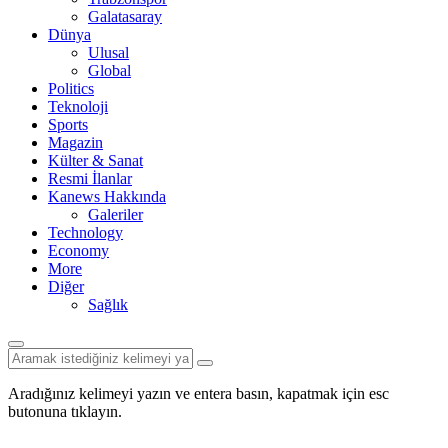
Galatasaray
Dünya
Ulusal
Global
Politics
Teknoloji
Sports
Magazin
Külter & Sanat
Resmi İlanlar
Kanews Hakkında
Galeriler
Technology
Economy
More
Diğer
Sağlık
Aradığınız kelimeyi yazın ve entera basın, kapatmak için esc
butonuna tıklayın.