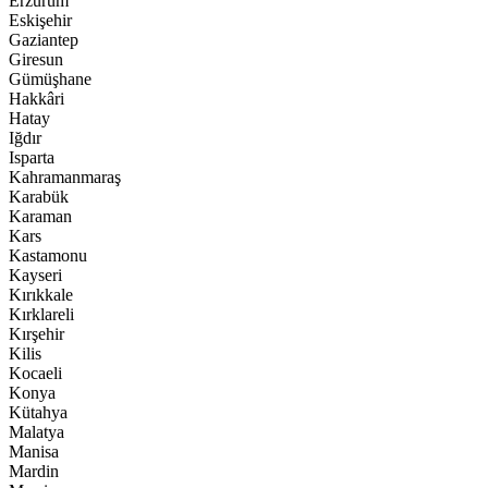
Erzurum
Eskişehir
Gaziantep
Giresun
Gümüşhane
Hakkâri
Hatay
Iğdır
Isparta
Kahramanmaraş
Karabük
Karaman
Kars
Kastamonu
Kayseri
Kırıkkale
Kırklareli
Kırşehir
Kilis
Kocaeli
Konya
Kütahya
Malatya
Manisa
Mardin