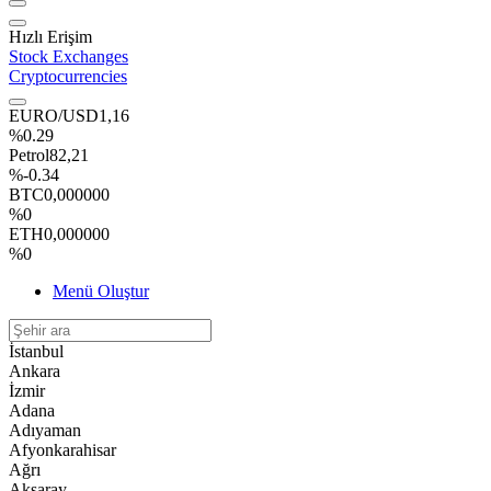
Hızlı Erişim
Stock Exchanges
Cryptocurrencies
EURO/USD
1,16
%0.29
Petrol
82,21
%-0.34
BTC
0,000000
%0
ETH
0,000000
%0
Menü Oluştur
İstanbul
Ankara
İzmir
Adana
Adıyaman
Afyonkarahisar
Ağrı
Aksaray