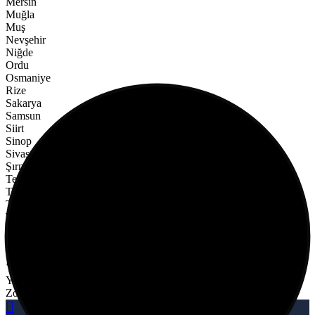
Mersin
Muğla
Muş
Nevşehir
Niğde
Ordu
Osmaniye
Rize
Sakarya
Samsun
Siirt
Sinop
Sivas
Şırnak
Tekirdağ
Tokat
Trabzon
Tunceli
Şanlıurfa
Uşak
Van
Yalova
Yozgat
Zonguldak
Sepet