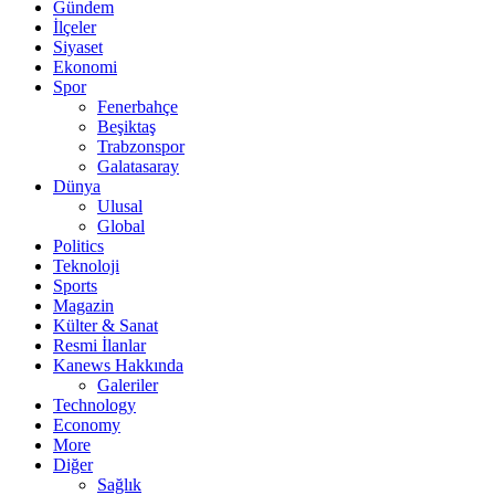
Gündem
İlçeler
Siyaset
Ekonomi
Spor
Fenerbahçe
Beşiktaş
Trabzonspor
Galatasaray
Dünya
Ulusal
Global
Politics
Teknoloji
Sports
Magazin
Külter & Sanat
Resmi İlanlar
Kanews Hakkında
Galeriler
Technology
Economy
More
Diğer
Sağlık