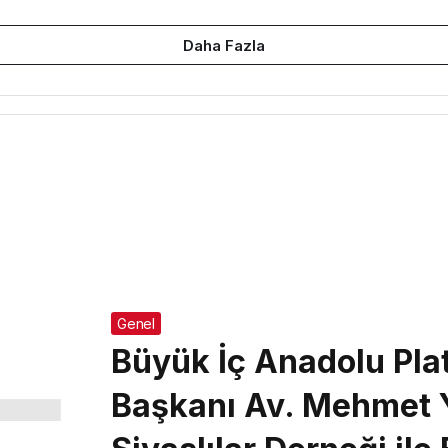
rmu’na Ziyaret
Daha Fazla
Genel
Büyük İç Anadolu Pla
Başkanı Av. Mehmet Y