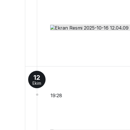
12
Ekim
19:28