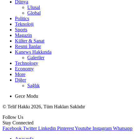
Dünya
Ulusal
Global
Politics
Teknoloji
Sports
Magazin
Külter & Sanat
Resmi İlanlar
Kanews Hakkında
Galeriler
Technology
Economy
More
Diğer
Sağlık
Gece Modu
© Telif Hakkı 2026, Tüm Hakları Saklıdır
Follow Us
Stay Connected
Facebook
Twitter
Linkedin
Pinterest
Youtube
Instagram
Whatsapp
Anasayfa