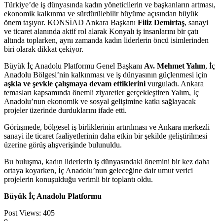
Türkiye’de iş dünyasında kadın yöneticilerin ve başkanların artması,
ekonomik kalkınma ve sürdürülebilir büyüme açısından büyük
önem taşıyor. KONSİAD Ankara Başkanı
Filiz Demirtaş
, sanayi
ve ticaret alanında aktif rol alarak Konyalı iş insanlarını bir çatı
altında toplarken, aynı zamanda kadın liderlerin öncü isimlerinden
biri olarak dikkat çekiyor.
Büyük İç Anadolu Platformu Genel Başkanı
Av. Mehmet Yalım
, İç
Anadolu Bölgesi’nin kalkınması ve iş dünyasının güçlenmesi için
aşkla ve şevkle çalışmaya devam ettiklerini
vurguladı. Ankara
temasları kapsamında önemli ziyaretler gerçekleştiren Yalım, İç
Anadolu’nun ekonomik ve sosyal gelişimine katkı sağlayacak
projeler üzerinde durduklarını ifade etti.
Görüşmede, bölgesel iş birliklerinin artırılması ve Ankara merkezli
sanayi ile ticaret faaliyetlerinin daha etkin bir şekilde geliştirilmesi
üzerine görüş alışverişinde bulunuldu.
Bu buluşma, kadın liderlerin iş dünyasındaki önemini bir kez daha
ortaya koyarken, İç Anadolu’nun geleceğine dair umut verici
projelerin konuşulduğu verimli bir toplantı oldu.
Büyük İç Anadolu Platformu
Post Views:
405