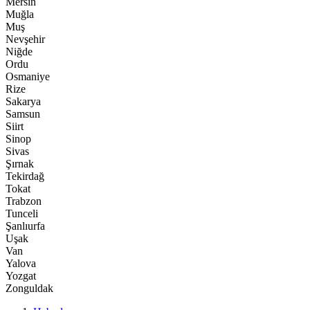
Mersin
Muğla
Muş
Nevşehir
Niğde
Ordu
Osmaniye
Rize
Sakarya
Samsun
Siirt
Sinop
Sivas
Şırnak
Tekirdağ
Tokat
Trabzon
Tunceli
Şanlıurfa
Uşak
Van
Yalova
Yozgat
Zonguldak