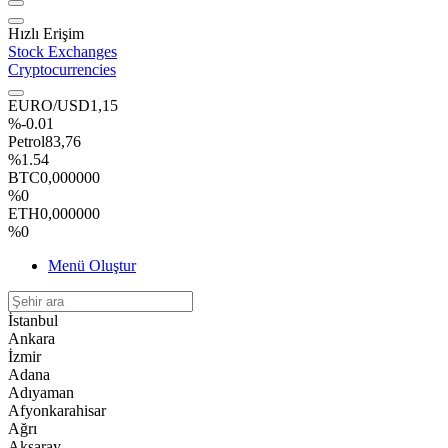
Hızlı Erişim
Stock Exchanges
Cryptocurrencies
EURO/USD
1,15
%-0.01
Petrol
83,76
%1.54
BTC
0,000000
%0
ETH
0,000000
%0
Menü Oluştur
İstanbul
Ankara
İzmir
Adana
Adıyaman
Afyonkarahisar
Ağrı
Aksaray