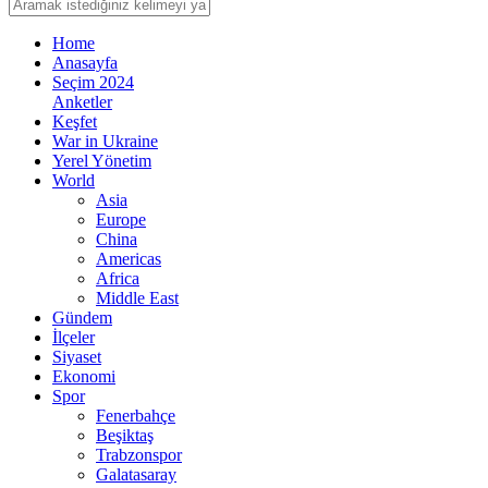
Home
Anasayfa
Seçim 2024
Anketler
Keşfet
War in Ukraine
Yerel Yönetim
World
Asia
Europe
China
Americas
Africa
Middle East
Gündem
İlçeler
Siyaset
Ekonomi
Spor
Fenerbahçe
Beşiktaş
Trabzonspor
Galatasaray