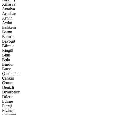
Amasya
Antalya
Ardahan
Artvin
Aydın
Balıkesir
Bartın
Batman
Bayburt
Bilecik
Bingöl
Bitlis
Bolu
Burdur
Bursa
Çanakkale
Çankırı
Çorum
Denizli
Diyarbakır
Düzce
Edirne
Elazığ
Erzincan