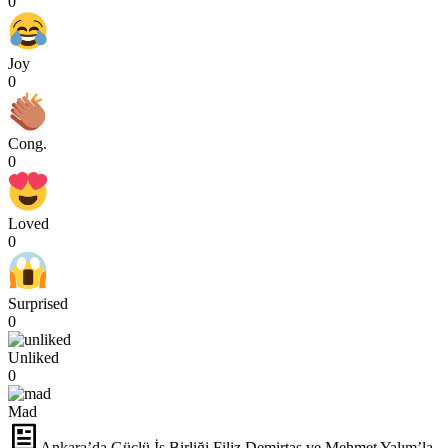
0
Joy
0
Cong.
0
Loved
0
Surprised
0
Unliked
0
Mad
Ankara’da Güçlü İş Birliği Filiz Demirtaş ve Mehmet Yalım’la