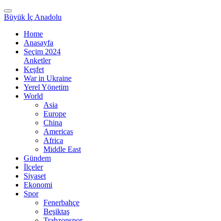
Büyük İç Anadolu
Home
Anasayfa
Seçim 2024
Anketler
Keşfet
War in Ukraine
Yerel Yönetim
World
Asia
Europe
China
Americas
Africa
Middle East
Gündem
İlçeler
Siyaset
Ekonomi
Spor
Fenerbahçe
Beşiktaş
Trabzonspor