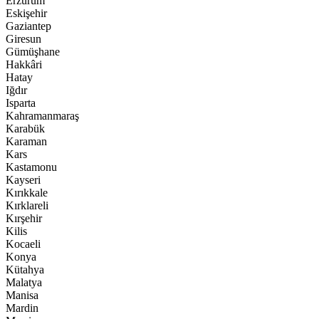
Erzurum
Eskişehir
Gaziantep
Giresun
Gümüşhane
Hakkâri
Hatay
Iğdır
Isparta
Kahramanmaraş
Karabük
Karaman
Kars
Kastamonu
Kayseri
Kırıkkale
Kırklareli
Kırşehir
Kilis
Kocaeli
Konya
Kütahya
Malatya
Manisa
Mardin