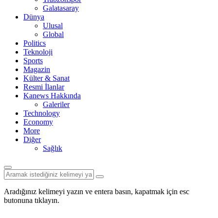
Galatasaray
Dünya
Ulusal
Global
Politics
Teknoloji
Sports
Magazin
Külter & Sanat
Resmi İlanlar
Kanews Hakkında
Galeriler
Technology
Economy
More
Diğer
Sağlık
Aradığınız kelimeyi yazın ve entera basın, kapatmak için esc
butonuna tıklayın.