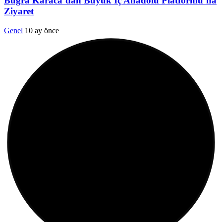
Buğra Karaca’dan Büyük İç Anadolu Platformu’na
Ziyaret
Genel
10 ay önce