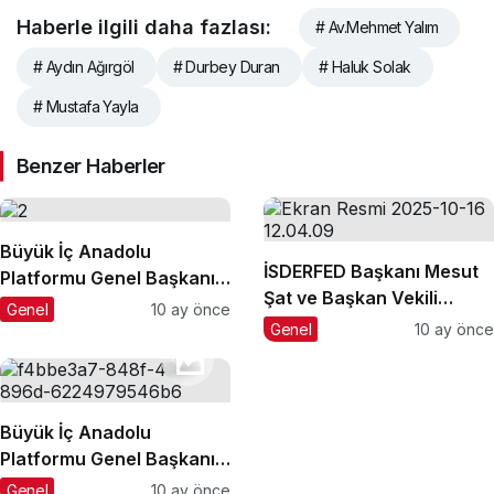
Haberle ilgili daha fazlası:
# Av.Mehmet Yalım
# Aydın Ağırgöl
# Durbey Duran
# Haluk Solak
# Mustafa Yayla
Benzer Haberler
Büyük İç Anadolu
İSDERFED Başkanı Mesut
Platformu Genel Başkanı
Şat ve Başkan Vekili
Av. Mehmet Yalım,
Genel
10 ay önce
Buğra Karaca’dan Büyük
Sultangazi’li Sivaslılar
Genel
10 ay önce
İç Anadolu Platformu’na
Derneği ile Bir Araya Geldi
Ziyaret
Büyük İç Anadolu
Platformu Genel Başkanı
Av. Mehmet Yalım,
Genel
10 ay önce