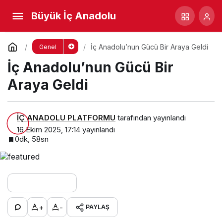
İç Anadolu’nun Gücü Bir Araya
Büyük İç Anadolu
Geldi
Yorum Yap
Paylaş
İç Anadolu’nun Gücü Bir Araya Geldi
Genel
İç Anadolu’nun Gücü Bir
Araya Geldi
İÇ ANADOLU PLATFORMU
tarafından yayınlandı
16 Ekim 2025, 17:14
yayınlandı
0dk, 58sn
+
-
PAYLAŞ