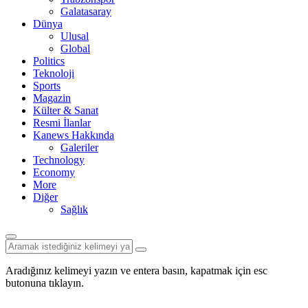
Galatasaray
Dünya
Ulusal
Global
Politics
Teknoloji
Sports
Magazin
Külter & Sanat
Resmi İlanlar
Kanews Hakkında
Galeriler
Technology
Economy
More
Diğer
Sağlık
Aradığınız kelimeyi yazın ve entera basın, kapatmak için esc
butonuna tıklayın.