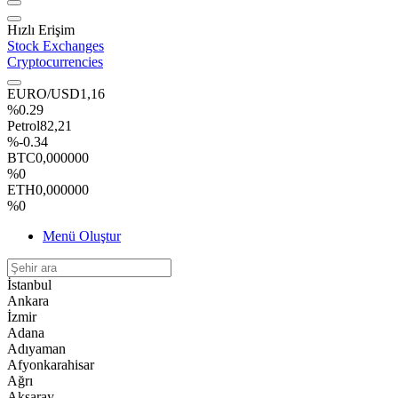
Hızlı Erişim
Stock Exchanges
Cryptocurrencies
EURO/USD
1,16
%0.29
Petrol
82,21
%-0.34
BTC
0,000000
%0
ETH
0,000000
%0
Menü Oluştur
İstanbul
Ankara
İzmir
Adana
Adıyaman
Afyonkarahisar
Ağrı
Aksaray