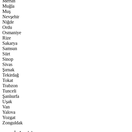
Mersin
Muğla
Muş
Nevşehir
Niğde
Ordu
Osmaniye
Rize
Sakarya
Samsun
Siirt
Sinop
Sivas
Şırnak
Tekirdağ
Tokat
Trabzon
Tunceli
Şanlıurfa
Uşak
Van
Yalova
Yozgat
Zonguldak