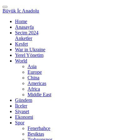
Büyük İç Anadolu
Home
Anasayfa
Seçim 2024
Anketler
Keşfet
War in Ukraine
Yerel Yönetim
World
Asia
Europe
China
Americas
Africa
Middle East
Gündem
İlçeler
Siyaset
Ekonomi
Spor
Fenerbahçe
Beşiktaş
Trabzonspor