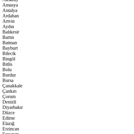
Amasya
Antalya
Ardahan
Artvin
Aydın
Balıkesir
Bartın
Batman
Bayburt
Bilecik
Bingöl
Bitlis
Bolu
Burdur
Bursa
Çanakkale
Çankırı
Çorum
Denizli
Diyarbakır
Düzce
Edirne
Elazığ
Erzincan