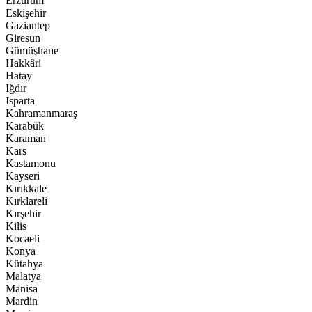
Erzurum
Eskişehir
Gaziantep
Giresun
Gümüşhane
Hakkâri
Hatay
Iğdır
Isparta
Kahramanmaraş
Karabük
Karaman
Kars
Kastamonu
Kayseri
Kırıkkale
Kırklareli
Kırşehir
Kilis
Kocaeli
Konya
Kütahya
Malatya
Manisa
Mardin