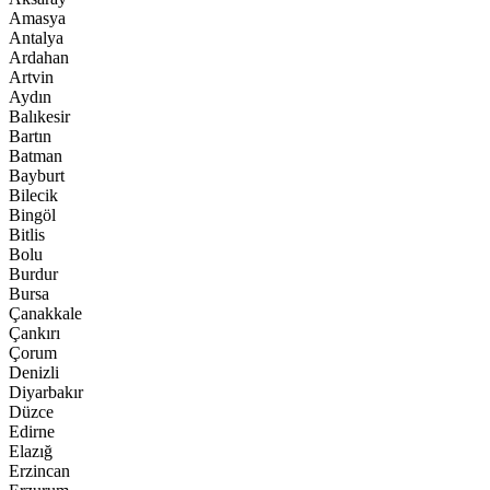
Amasya
Antalya
Ardahan
Artvin
Aydın
Balıkesir
Bartın
Batman
Bayburt
Bilecik
Bingöl
Bitlis
Bolu
Burdur
Bursa
Çanakkale
Çankırı
Çorum
Denizli
Diyarbakır
Düzce
Edirne
Elazığ
Erzincan