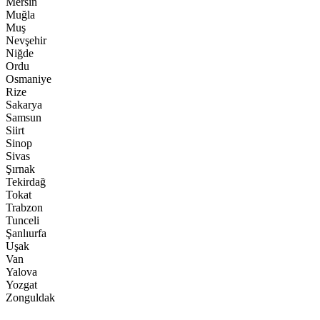
Mersin
Muğla
Muş
Nevşehir
Niğde
Ordu
Osmaniye
Rize
Sakarya
Samsun
Siirt
Sinop
Sivas
Şırnak
Tekirdağ
Tokat
Trabzon
Tunceli
Şanlıurfa
Uşak
Van
Yalova
Yozgat
Zonguldak