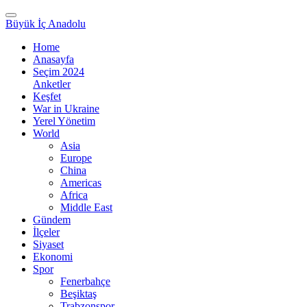
Büyük İç Anadolu
Home
Anasayfa
Seçim 2024
Anketler
Keşfet
War in Ukraine
Yerel Yönetim
World
Asia
Europe
China
Americas
Africa
Middle East
Gündem
İlçeler
Siyaset
Ekonomi
Spor
Fenerbahçe
Beşiktaş
Trabzonspor