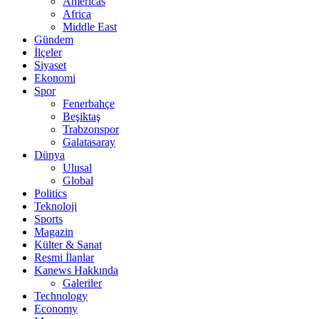
Americas
Africa
Middle East
Gündem
İlçeler
Siyaset
Ekonomi
Spor
Fenerbahçe
Beşiktaş
Trabzonspor
Galatasaray
Dünya
Ulusal
Global
Politics
Teknoloji
Sports
Magazin
Külter & Sanat
Resmi İlanlar
Kanews Hakkında
Galeriler
Technology
Economy