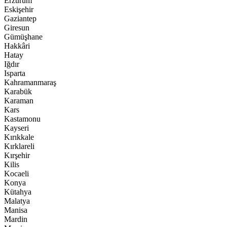
Erzurum
Eskişehir
Gaziantep
Giresun
Gümüşhane
Hakkâri
Hatay
Iğdır
Isparta
Kahramanmaraş
Karabük
Karaman
Kars
Kastamonu
Kayseri
Kırıkkale
Kırklareli
Kırşehir
Kilis
Kocaeli
Konya
Kütahya
Malatya
Manisa
Mardin