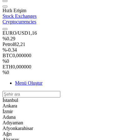
Hızlı Erişim
Stock Exchanges
Cryptocurrencies
EURO/USD
1,16
%0.29
Petrol
82,21
%-0.34
BTC
0,000000
%0
ETH
0,000000
%0
Menü Oluştur
İstanbul
Ankara
İzmir
Adana
Adıyaman
Afyonkarahisar
Ağrı
Aksaray