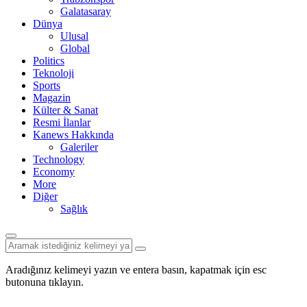
Galatasaray
Dünya
Ulusal
Global
Politics
Teknoloji
Sports
Magazin
Külter & Sanat
Resmi İlanlar
Kanews Hakkında
Galeriler
Technology
Economy
More
Diğer
Sağlık
Aradığınız kelimeyi yazın ve entera basın, kapatmak için esc
butonuna tıklayın.