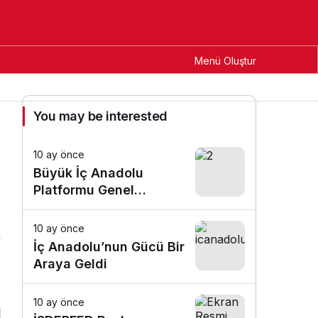
Yorum Yap
Paylaş
Menü Oluştur
onomi
Spor
Dünya
Politics
Teknoloji
Sports
Magazin
Külter & 
You may be interested
10 ay önce
Büyük İç Anadolu
Platformu Genel
Başkanı Av. Mehmet
Yalım, Sultangazi’li
10 ay önce
n
Sivaslılar Derneği ile Bir
İç Anadolu’nun Gücü Bir
Araya Geldi
Araya Geldi
10 ay önce