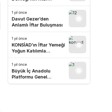
Programında Birlik ve
Beraberlik Mesajı
1 yıl önce
Davut Gezer’den
Anlamlı İftar Buluşması
1 yıl önce
KONSİAD’ın İftar Yemeği
Yoğun Katılımla
Gerçekleşti
1 yıl önce
Büyük İç Anadolu
Platformu Genel
Başkanı Av. Mehmet
Yalım’a KONSİAD
İftarında Yoğun İlgi!