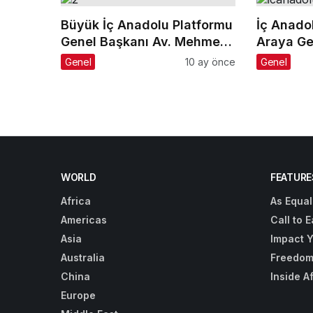
Büyük İç Anadolu Platformu
İç Anado
Genel Başkanı Av. Mehmet
Araya Ge
Yalım, Sultangazi’li
Genel
10 ay önce
Genel
Sivaslılar Derneği ile Bir
Araya Geldi
WORLD
FEATURE
Africa
As Equal
Americas
Call to E
Asia
Impact 
Australia
Freedom
China
Inside A
Europe