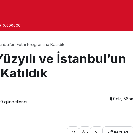
’un Fethi Programına Katıldık
H
0,000000
ar in Ukraine
Yerel Yönetim
World
Gündem
İlçeler
Siyaset
Ek
tanbul’un Fethi Programına Katıldık
Yüzyılı ve İstanbul’un
Katıldık
0dk, 56s
10
güncellendi
+
-
PAYLAŞ