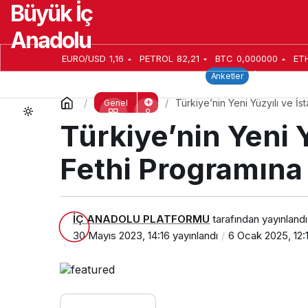
Büyük İç
Türkiye’nin Yeni Yüzyılı ve İstanbul
Anadolu
EURO/USD
1,16
PETROL
82,21
BTC
0,000000
ET
Home
Anasayfa
Seçim 2024
Keşfet
W
Anketler
Türkiye’nin Yeni Yüzyılı ve İs
Genel
Türkiye’nin Yeni 
Fethi Programına 
İÇ ANADOLU PLATFORMU
tarafından yayınlandı
30 Mayıs 2023, 14:16
yayınlandı
6 Ocak 2025, 12: