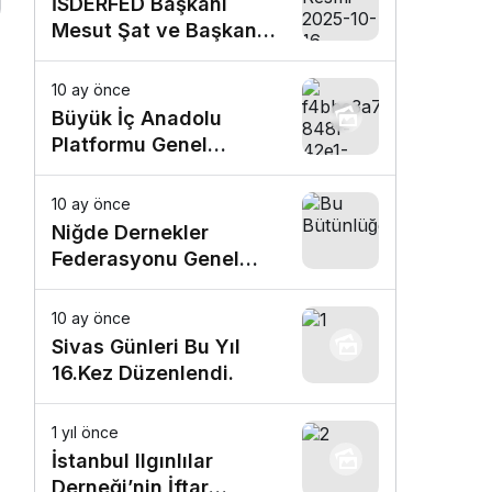
İSDERFED Başkanı
Mesut Şat ve Başkan
Vekili Buğra Karaca’dan
Büyük İç Anadolu
10 ay önce
Platformu’na Ziyaret
Büyük İç Anadolu
Platformu Genel
Başkanı Av. Mehmet
Yalım, Nevşehirli
10 ay önce
Hemşehrileriyle
Niğde Dernekler
Kahvaltıda Buluştu
Federasyonu Genel
Başkanı Ömer
Yavuz’dan Büyük İç
10 ay önce
Anadolu Platformu’na
Sivas Günleri Bu Yıl
Ziyaret
16.Kez Düzenlendi.
1 yıl önce
İstanbul Ilgınlılar
Derneği’nin İftar