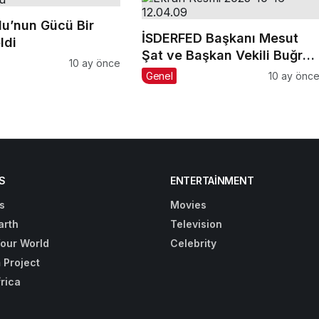
lu’nun Gücü Bir
İSDERFED Başkanı Mesut
ldi
Şat ve Başkan Vekili Buğra
10 ay önce
Karaca’dan Büyük İç
Genel
10 ay önc
Anadolu Platformu’na
Ziyaret
S
ENTERTAINMENT
s
Movies
arth
Television
Your World
Celebrity
 Project
frica