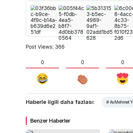
Post Views:
366
0
0
0
Haberle ilgili daha fazlası:
# Av.Mehmet Y
Benzer Haberler