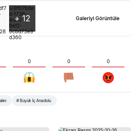
+ 12
Galeriyi Görüntüle
0
0
0
alım
# Büyük İç Anadolu