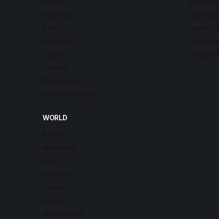
Africa
As Equal
Americas
Call to E
Asia
Impact 
Australia
Freedom
China
Inside A
Europe
Middle East
United Kingdom
WORLD
Africa
Americas
Asia
Australia
China
Europe
Middle East