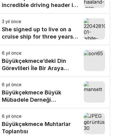
incredible driving header in
dramatic finale
3 yıl önce
She signed up to live on a
cruise ship for three years.
Here’s why
6 yıl önce
Büyükçekmece’deki Din
Görevlileri İle Bir Araya
Geldik
6 yıl önce
Büyükçekmece Büyük
Mübadele Derneği
Temsilcilerini ağırladık
6 yıl önce
Büyükçekmece Muhtarlar
Toplantısı