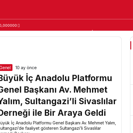
0,000000
r in Ukraine
Yerel Yönetim
World
Gündem
İlçeler
Siyaset
Ekon
Genel
10 ay önce
Büyük İç Anadolu Platformu
Genel Başkanı Av. Mehmet
Yalım, Sultangazi’li Sivaslılar
Derneği ile Bir Araya Geldi
üyük İç Anadolu Platformu Genel Başkanı Av. Mehmet Yalım,
ultangazi’de faaliyet gösteren Sultangazi’li Sivaslılar