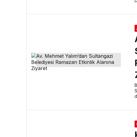
D
B
S
d