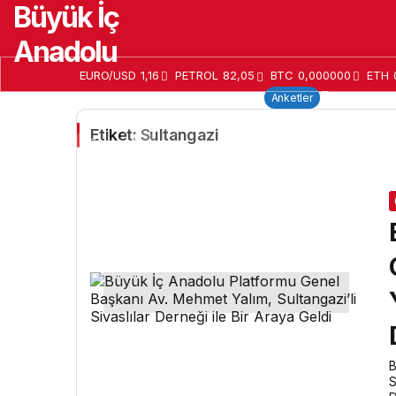
Büyük İç
Anadolu
EURO/USD
1,16
PETROL
82,05
BTC
0,000000
ETH
Home
Anasayfa
Seçim 2024
Keşfet
Wa
Anketler
Etiket:
Sultangazi
B
S