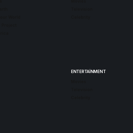
s
Movies
arth
Television
Your World
Celebrity
 Project
frica
ENTERTAINMENT
Movies
Television
Celebrity