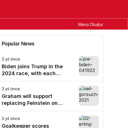
Menü Oluştur
omi
Spor
Dünya
Politics
Teknoloji
Sports
Magazin
Külter & San
Popular News
3 yıl önce
Biden joins Trump in the
2024 race, with each
making a historic bid for
reelection
3 yıl önce
Graham will support
replacing Feinstein on
Judiciary Committee if she
resigns, following
3 yıl önce
precedent
Goalkeeper scores