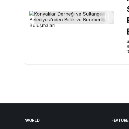
S
S
R
WORLD
FEATURE