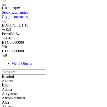
Hızlı Erişim
Stock Exchanges
Cryptocurrencies
EURO/USD
1,15
%-0.3
Petrol
82,64
%4.02
BTC
0,000000
%0
ETH
0,000000
%0
Menü Oluştur
İstanbul
Ankara
İzmir
Adana
Adıyaman
Afyonkarahisar
Ağrı
Aksaray