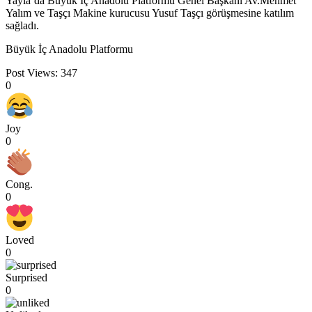
Yayla’da Büyük İç Anadolu Platformu Genel Başkanı Av.Mehmet
Yalım ve Taşçı Makine kurucusu Yusuf Taşçı görüşmesine katılım
sağladı.
Büyük İç Anadolu Platformu
Post Views:
347
0
Joy
0
Cong.
0
Loved
0
Surprised
0