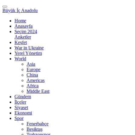
Büyük İç Anadolu
Home
Anasayfa
Seçim 2024
Anketler
Keşfet
War in Ukraine
Yerel Yönetim
World
Asia
Europe
China
Americas
Africa
Middle East
Gündem
İlçeler
Siyaset
Ekonomi
Spor
Fenerbahçe
Beşiktaş
Trabzonspor