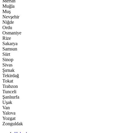
Mersin
Muğla
Muş
Nevşehir
Niğde
Ordu
Osmaniye
Rize
Sakarya
Samsun
Siirt
Sinop
Sivas
Şırnak
Tekirdağ
Tokat
Trabzon
Tunceli
Şanlıurfa
Uşak
Van
Yalova
Yozgat
Zonguldak