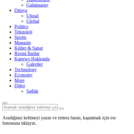
Galatasaray
Dünya
Ulusal
Global
Politics
Teknoloji
Sports
Magazin
Külter & Sanat
Resmi İlanlar
Kanews Hakkında
Galeriler
Technology
Economy
More
Diğer
Sağlık
Aradığınız kelimeyi yazın ve entera basın, kapatmak için esc
butonuna tıklayın.