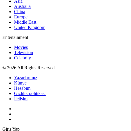
Asia
Australia
China
Europe
Middle East
United Kingdom
Entertainment
Movies
Television
Celebrity
© 2026 All Rights Reserved.
Yazarlarımız
Künye
Hesabım
Gizlilik politikası
İletişim
Giriş Yap