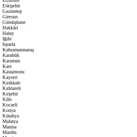
Erzurum
Eskişehir
Gaziantep
Giresun
Gümüşhane
Hakkâri
Hatay
Iğdır
Isparta
Kahramanmaraş
Karabük
Karaman
Kars
Kastamonu
Kayseri
Kırıkkale
Kırklareli
Kırşehir
Kilis
Kocaeli
Konya
Kütahya
Malatya
Manisa
Mardin