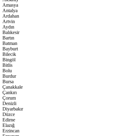
Amasya
Antalya
Ardahan
Artvin
Aydın
Balıkesir
Bartın
Batman
Bayburt
Bilecik
Bingöl
Bitlis
Bolu
Burdur
Bursa
Çanakkale
Çankırı
Çorum
Denizli
Diyarbakır
Düzce
Edirne
Elazığ
Erzincan