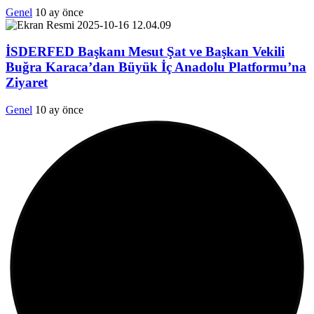
Genel
10 ay önce
İSDERFED Başkanı Mesut Şat ve Başkan Vekili
Buğra Karaca’dan Büyük İç Anadolu Platformu’na
Ziyaret
Genel
10 ay önce