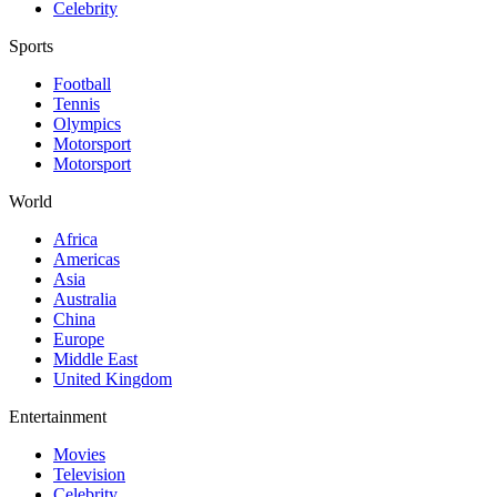
Celebrity
Sports
Football
Tennis
Olympics
Motorsport
Motorsport
World
Africa
Americas
Asia
Australia
China
Europe
Middle East
United Kingdom
Entertainment
Movies
Television
Celebrity