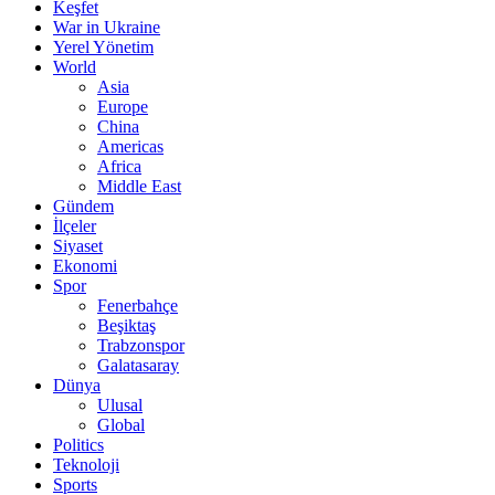
Keşfet
War in Ukraine
Yerel Yönetim
World
Asia
Europe
China
Americas
Africa
Middle East
Gündem
İlçeler
Siyaset
Ekonomi
Spor
Fenerbahçe
Beşiktaş
Trabzonspor
Galatasaray
Dünya
Ulusal
Global
Politics
Teknoloji
Sports