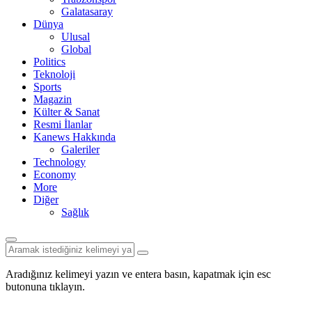
Galatasaray
Dünya
Ulusal
Global
Politics
Teknoloji
Sports
Magazin
Külter & Sanat
Resmi İlanlar
Kanews Hakkında
Galeriler
Technology
Economy
More
Diğer
Sağlık
Aradığınız kelimeyi yazın ve entera basın, kapatmak için esc
butonuna tıklayın.