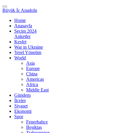
Büyük İç Anadolu
Home
Anasayfa
Seçim 2024
Anketler
Keşfet
War in Ukraine
Yerel Yönetim
World
Asia
Europe
China
Americas
Africa
Middle East
Gündem
İlçeler
Siyaset
Ekonomi
Spor
Fenerbahçe
Beşiktaş
Trabzonspor