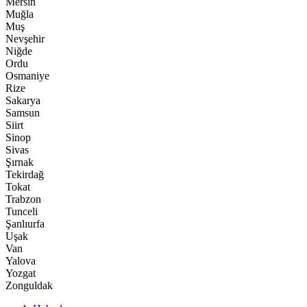
Mersin
Muğla
Muş
Nevşehir
Niğde
Ordu
Osmaniye
Rize
Sakarya
Samsun
Siirt
Sinop
Sivas
Şırnak
Tekirdağ
Tokat
Trabzon
Tunceli
Şanlıurfa
Uşak
Van
Yalova
Yozgat
Zonguldak