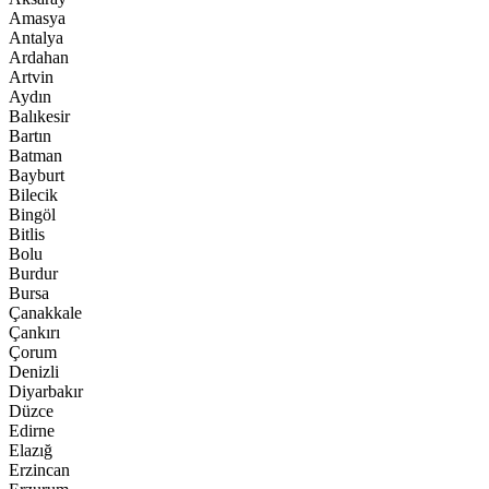
Amasya
Antalya
Ardahan
Artvin
Aydın
Balıkesir
Bartın
Batman
Bayburt
Bilecik
Bingöl
Bitlis
Bolu
Burdur
Bursa
Çanakkale
Çankırı
Çorum
Denizli
Diyarbakır
Düzce
Edirne
Elazığ
Erzincan