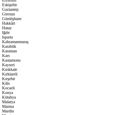
Erzurum
Eskişehir
Gaziantep
Giresun
Gümüşhane
Hakkâri
Hatay
Iğdır
Isparta
Kahramanmaraş
Karabük
Karaman
Kars
Kastamonu
Kayseri
Kırıkkale
Kırklareli
Kırşehir
Kilis
Kocaeli
Konya
Kütahya
Malatya
Manisa
Mardin