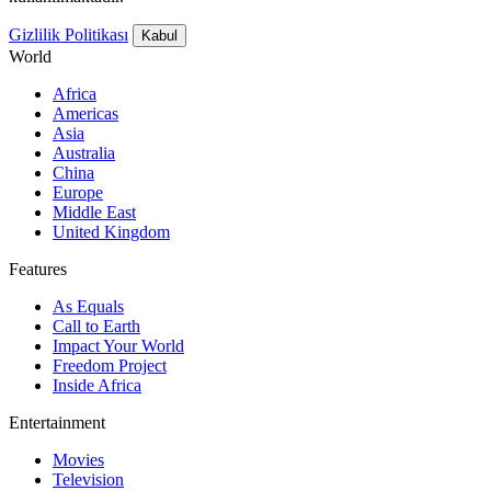
Gizlilik Politikası
Kabul
World
Africa
Americas
Asia
Australia
China
Europe
Middle East
United Kingdom
Features
As Equals
Call to Earth
Impact Your World
Freedom Project
Inside Africa
Entertainment
Movies
Television