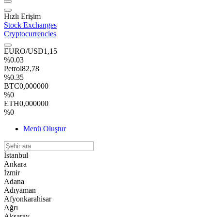
Hızlı Erişim
Stock Exchanges
Cryptocurrencies
EURO/USD
1,15
%0.03
Petrol
82,78
%0.35
BTC
0,000000
%0
ETH
0,000000
%0
Menü Oluştur
İstanbul
Ankara
İzmir
Adana
Adıyaman
Afyonkarahisar
Ağrı
Aksaray