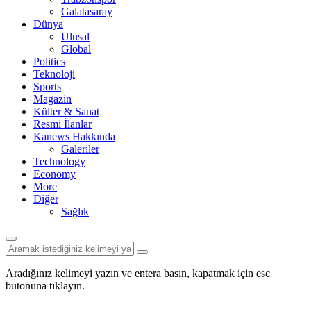
Galatasaray
Dünya
Ulusal
Global
Politics
Teknoloji
Sports
Magazin
Külter & Sanat
Resmi İlanlar
Kanews Hakkında
Galeriler
Technology
Economy
More
Diğer
Sağlık
Aradığınız kelimeyi yazın ve entera basın, kapatmak için esc
butonuna tıklayın.