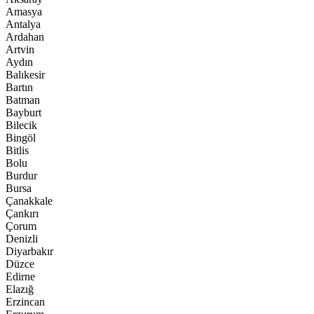
Amasya
Antalya
Ardahan
Artvin
Aydın
Balıkesir
Bartın
Batman
Bayburt
Bilecik
Bingöl
Bitlis
Bolu
Burdur
Bursa
Çanakkale
Çankırı
Çorum
Denizli
Diyarbakır
Düzce
Edirne
Elazığ
Erzincan