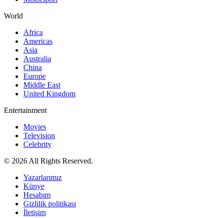
World
Africa
Americas
Asia
Australia
China
Europe
Middle East
United Kingdom
Entertainment
Movies
Television
Celebrity
© 2026 All Rights Reserved.
Yazarlarımız
Künye
Hesabım
Gizlilik politikası
İletişim