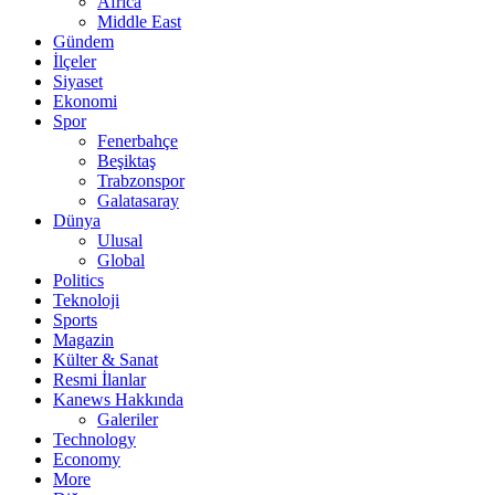
Africa
Middle East
Gündem
İlçeler
Siyaset
Ekonomi
Spor
Fenerbahçe
Beşiktaş
Trabzonspor
Galatasaray
Dünya
Ulusal
Global
Politics
Teknoloji
Sports
Magazin
Külter & Sanat
Resmi İlanlar
Kanews Hakkında
Galeriler
Technology
Economy
More