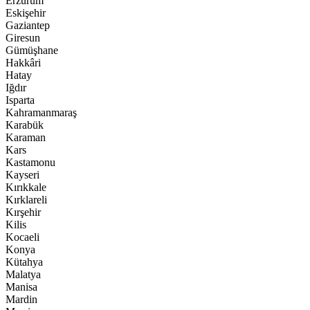
Erzurum
Eskişehir
Gaziantep
Giresun
Gümüşhane
Hakkâri
Hatay
Iğdır
Isparta
Kahramanmaraş
Karabük
Karaman
Kars
Kastamonu
Kayseri
Kırıkkale
Kırklareli
Kırşehir
Kilis
Kocaeli
Konya
Kütahya
Malatya
Manisa
Mardin