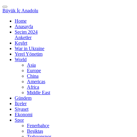
Büyük İç Anadolu
Home
Anasayfa
Seçim 2024
Anketler
Keşfet
War in Ukraine
Yerel Yönetim
World
Asia
Europe
China
Americas
Africa
Middle East
Gündem
İlçeler
Siyaset
Ekonomi
Spor
Fenerbahçe
Beşiktaş
Trabzonspor