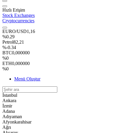
Hızlı Erişim
Stock Exchanges
Cryptocurrencies
EURO/USD
1,16
%0.29
Petrol
82,21
%-0.34
BTC
0,000000
%0
ETH
0,000000
%0
Menü Oluştur
İstanbul
Ankara
İzmir
Adana
Adıyaman
Afyonkarahisar
Ağrı
Aksaray