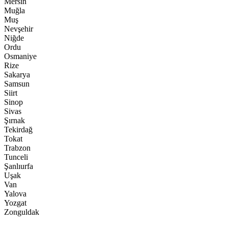
Mersin
Muğla
Muş
Nevşehir
Niğde
Ordu
Osmaniye
Rize
Sakarya
Samsun
Siirt
Sinop
Sivas
Şırnak
Tekirdağ
Tokat
Trabzon
Tunceli
Şanlıurfa
Uşak
Van
Yalova
Yozgat
Zonguldak